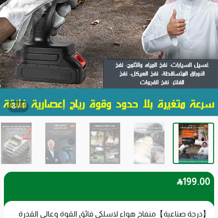
8
/
1

199
.00
【درجة صناعية】منفاخ هواء لاسلكي فائق القوة وعالي القدرة