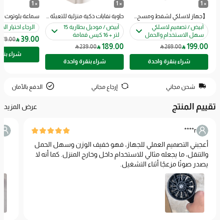
× 1
× 1
× 1
【جهاز لاسلكي لشفط ومسح】 مكنسة كهربائية بقوة شفط عالية لإزالة العث وتنظيف الأرضيات
حاوية نفايات ذكية منزلية للتعبئة التلقائية(إغلاق كيس القمامة تلقائيا)
أبيض / تصميم لاسلكي
أبيض / موديل بطارية 15
الرجاء اختيار ا
سهل الاستخدام والحمل
لتر + 16 كيس قمامة
39
.00
179
.00

189
.00
199
.00

239
.00

269
.00


شراء بنق
شراء بنقرة واحدة
شراء بنقرة واحدة
شحن مجاني
إرجاع مجاني
الدفع بالأمان
تقييم المنتج
عرض المزيد
r****
أعجبني التصميم العملي للجهاز، فهو خفيف الوزن وسهل الحمل
والتنقل، ما يجعله مثالي للاستخدام داخل وخارج المنزل. كما أنه لا
يصدر صوتًا مزعجًا أثناء التشغيل.