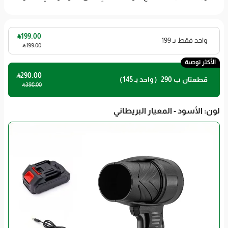

199
.00
واحد فقط بـ 199

199
.00
الأكثر توصية

290
.00
قطعتان ب 290（واحد بـ 145）

398
.00
لون
: الأسود - المعيار البريطاني