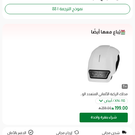
نموذج الترجمة D88 AI
يُباع معها أيضًا
× 1
مدلك الركبة الألماني المتعدد الوظائف بوظيفة الكمادة الساخنة
XN-118 / أبيض
199
.00

259
.00

شراء بنقرة واحدة
شحن مجاني
إرجاع مجاني
الدفع بالأمان