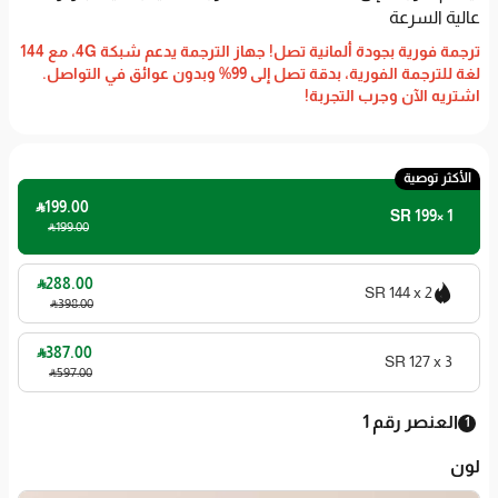
عالية السرعة
ترجمة فورية بجودة ألمانية تصل! جهاز الترجمة يدعم شبكة 4G، مع 144
لغة للترجمة الفورية، بدقة تصل إلى 99% وبدون عوائق في التواصل.
اشتريه الآن وجرب التجربة!
الأكثر توصية

199
.00
SAR 199× 1

199
.00

288
.00
SAR 144 x 2

398
.00

387
.00
SAR 127 x 3

597
.00
العنصر رقم 1
1
لون