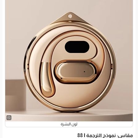
لون البشرة
مقاس
: نموذج الترجمة D88 AI