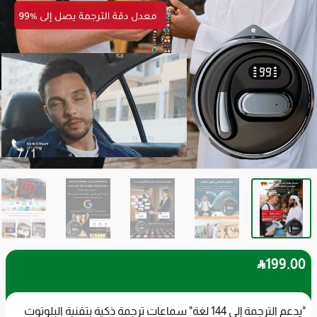
7
/
1

199
.00
"يدعم الترجمة إلى 144 لغة" سماعات ترجمة ذكية بتقنية البلوتوث